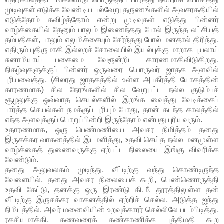
முடிவுகள் எடுக்க வேண்டிய பல்வேறு தருணங்களில் அவசரகதியில்
எடுத்தோம் கவிழ்த்தோம் என்று முடிவுகள் எடுத்து பின்னர்
வாழ்க்கையில் தேனும் பாலும் இணைந்தது போல் இருந்த லட்சியத்
தம்பதிகள், பாலும் எலுமிச்சையும் சேர்ந்தது போல் மனதால் திரிந்து,
எதிரும் புதிருமாகி இல்லறச் சோலையில் இயல்புக்கு மாறாக புயலாய்
சுனாமியாய் பகைமை வேரூன்றிட காரணமாகிவிடுகிறது.
நிகழ்வுகளுக்குப் பின்னர் ஒருவரை யொருவர் ஜாதக அளவில்
புரியவைத்து, (சிலரது ஜாதகத்தில் உள்ள அபகீர்த்தி யோகத்தின்
காரணமாக) சில நேரங்களில் சில வேறுபட்ட நல்ல குடும்பச்
சூழலுக்கு ஒவ்வாத செயல்களில் இறங்க வைத்து வேடிக்கைப்
பார்த்த செயல்கள் நமக்குப் புரியும் போது, தான் கடந்த காலத்தில்
எந்த அளவுக்குப் பொறுப்பின்றி இருந்தோம் என்பது புரியவரும்.
உதாரணமாக, ஒரு பெண்மணியை அவசர நிமித்தம் தனது
இருசக்கர வாகனத்தில் இடமளித்து, உதவி செய்த நல்ல மனமுள்ள
வாழ்க்கைத் துணைவருக்கு ஏற்பட்ட நிலையை இங்கு விவரிக்க
வேண்டும்.
தனது அலுவலகம் முடிந்து, வீட்டிற்கு வந்து கொண்டிருந்த
வேளையில், தனது அவசர நிலையைக் கூறி, பெண்ணொருத்தி
உதவி கேட்டு, தனக்கு ஒரு இரண்டு கி.மீ. தூரத்திலுள்ள தன்
வீட்டிற்கு இருசக்கர வாகனத்தில் ஏற்றிச் செல்ல, அடுத்த ஐந்து
நிமிடத்தில், அவர் மனைவியின் உறவுக்காரர் செல்லிலே படம்பிடித்து,
ரகசியமாக்கி, கணவரைக் கண்காணிக்க புத்திமதி கூற