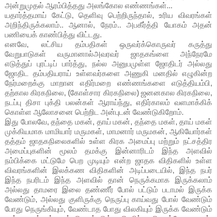
அன்றுமுதல் ஆரம்பித்தது அலங்கோல எண்ணங்கள்...
யதார்த்தமாய் கேட்டு, தெளிவு பெற்றிருந்தால், உரிய விவரங்கள்
அறிந்திருக்கலாம்.. ஆனால், நேரம்.. அபகீர்த்தி யோகம் அதன்
பணியைக் காண்பித்து விட்டது.
எனவே, லட்சிய தம்பதிகள் ஒருவர்க்கொருவர் கருத்து
வேறுபாடுகள் வருமானால்அவரவர் ஜாதகங்ளை அந்நேரமே
எடுத்துப் புரட்டிப் பார்த்து, நல்ல அனுபமுள்ள ஜோதிடர் அல்லது
ஜோதிட தம்பதியராய் உள்ளவர்களை அணுகி மனதில் எழுகின்ற
நேர்மறைக்கு மாறான எதிர்மறை எண்ணங்களை எடுத்தியம்பி,
தற்கால கிரகநிலை, (கோள்சார கிரகநிலை) ஜனனகால கிரகநிலை,
நடப்பு திசா புக்தி பலன்கள் ஆராய்ந்து, எதிர்காலம் வளமாக்கிக்
கொள்ள ஆலோசனை பெற்றிட அன்புடன் வேண்டுகிறோம்.
இது போலவே, தந்தை மகன், தாய் மகன், தந்தை மகள், தாய் மகள்
முக்கியமாக மாமியார் மருமகள், மாமனார் மருமகன், ஆகியோர்கள்
தத்தம் ஜாதகநிலைகளில் உள்ள கிரக அமைப்பு மற்றும் நட்சத்திர
அமைப்புகளின் மூலம் தமக்கு இன்னாரிடம் இந்த அளவில்
நம்பிக்கை மட்டுமே பெற முடியும் என்ற ஜாதக விதிகளில் உள்ள
விவரங்களின் இலக்கண விதிகளின் அடிப்படையில், இந்த நபர்
இந்த நபரிடம் இந்த அளவில் தான் நெருக்கமாக இருக்கலாம்
அல்லது தாமரை இலை தண்ணீர் போல் பட்டும் படாமல் இருக்க
வேண்டும், அல்லது குளிருக்கு நெருப்பு காய்வது போல் வேண்டும்
போது நெருங்கியும், வேண்டாத போது விலகியும் இருக்க வேண்டும்