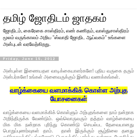
தமிழ் ஜோதிடம் ஜாதகம்
ஜோதிடம், கைரேகை சாஸ்திரம், எண் கணிதம், வாஸ்துசாஸ்திரம்
மூலம் வருங்காலம் அறிய "ஸ்வாதி ஜோதிட ஆய்வகம்" உங்களை
அன்புடன் வரவேற்கிறது.
Friday, June 15, 2012
அன்புள்ள இணையதள வாடிக்கையாளர்களே! புதிய வருகை தரும்
அன்பர்களே! உங்கள் அனைவருக்கும் இனிய வணக்கங்கள்.
வாழ்க்கையை வளமாக்கிக் கொள்ள அற்புத
யோசனைகள்
வாழ்க்கையை வளமாக்கிக் கொள்ளும் அற்புதங்களை நாம் நன்றாக
அறிந்திருக்க வேண்டும். ஒவ்வொருவரும் தத்தம் வாழ்க்கையை
மிக மிக நன்றாக புரிந்து கொண்டு செயல்பட தேவையானது
பொறுப்புணர்வுகள் தாம். தான் இருக்கும் சூழ்நிலை தனது
எதிர்காலத்திட்டங்களோடு பொருத்திப் பார்த்து நன்றாக யோசித்து