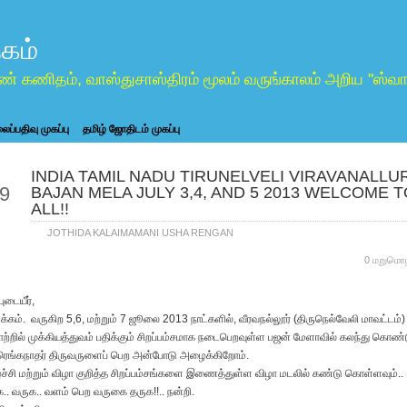
கம்
ண் கணிதம், வாஸ்துசாஸ்திரம் மூலம் வருங்காலம் அறிய "ஸ
ப்பதிவு முகப்பு
தமிழ் ஜோதிடம் முகப்பு
INDIA TAMIL NADU TIRUNELVELI VIRAVANALLU
un
9
BAJAN MELA JULY 3,4, AND 5 2013 WELCOME T
ALL!!
JOTHIDA KALAIMAMANI USHA RENGAN
0 மறுமொழ
ுடையீர்,
கம். வருகிற 5,6, மற்றும் 7 ஜூலை 2013 நாட்களில், வீரவநல்லூர் (திருநெல்வேலி மாவட்டம்)
ற்றில் முக்கியத்துவம் பதிக்கும் சிறப்பம்சமாக நடைபெறவுள்ள பஜன் மேளாவில் கலந்து கொண்ட
 ரெங்கநாதர் திருவருளைப் பெற அன்போடு அழைக்கிறோம்.
்ச்சி மற்றும் விழா குறித்த சிறப்பம்சங்களை இணைத்துள்ள விழா மடலில் கண்டு கொள்ளவும்..
.. வருக.. வளம் பெற வருகை தருக!!.. நன்றி.