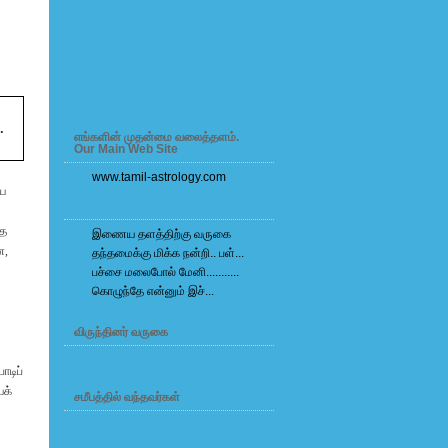
.
எங்களின் முதன்மை வலைத்தளம்.
Our Main Web Site
www.tamil-astrology.com
ாய
்த
இணைய தளத்திற்கு வருகை
ை,
தந்தமைக்கு மிக்க நன்றி.. பள்...
பச்சை மலைபோல் மேனி...........
கொழுந்தே என்னும் இச்...
விருந்தினர் வருகை
ாடிப்
ைக்
சமீபத்தில் வந்தவர்கள்