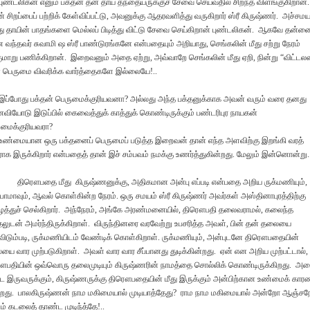
டலிகன் எனும் பக்தன் தன் தாய் தந்தையருக்குச் சேவை செய்வதில் சிறந்த விளங்குகிறான்
 சிறப்பைப் பற்றிக் கேள்விப்பட்டு, அவனுக்கு ஆதரவளித்து வருகிறார் ஸ்ரீ கிருஷ்ணர். அச்சமய
 தாயின் பாதங்களை மெல்லப் பிடித்து விட்டு சேவை செய்கிறான் புண்டலிகன். ஆகவே தன்ன
வந்தவர் சுவாமி ஷ ஸ்ரீ பாண்டுரங்கனே என்பதையும் அறியாது, செங்கலின் மீது சற்று நேரம்
குமாறு பணிக்கிறான். இறைவனும் அதை ஏற்று, அவ்வாறே செங்கலின் மீது ஏறி, நின்று “விட்டல
பெருமை விவரிக்க வார்த்தைகளே இல்லையே!..
போது பக்தன் பெருமைக்குரியவனா? அல்லது அந்த பக்தனுக்காக அவன் வரும் வரை தனது
ியோடு இடுப்பில் கைவைத்துக் காத்துக் கொண்டிருக்கும் பண்டரிபுர நாயகன்
மைக்குரியவரா?
மையான ஒரு பக்தனைப் பெருமைப் படுத்த இறைவன் தான் எந்த அளவிற்கு இறங்கி வரத்
ாக இருக்கிறார் என்பதைத் தான் இச் சம்பவம் நமக்கு உணர்த்துகின்றது. மேலும் இன்னொன்று..
திரௌபதை மீது கிருஷ்ணனுக்கு, அதிகமான அன்பு எப்படி என்பதை அறிய ருக்மணியும்,
பாமாவும், ஆவல் கொள்கின்ற நேரம். ஒரு சமயம் ஸ்ரீ கிருஷ்ணர் அவர்கள் அஸ்தினாபுரத்திற்கு
த்துச் செல்கிறார். அந்நேரம், அங்கே அரண்மனையில், திரௌபதி தலைவராமல், கலைந்த
தலுடன் அமர்ந்திருக்கிறாள். விருந்தினரை வரவேற்று உபசரித்த அவள், பின் தன் தலையை
விடும்படி, ருக்மணியிடம் வேண்டிக் கொள்கிறாள். ருக்மணியும், அன்புடனே திரௌபதையின்
ை வார முற்படுகிறாள். அவள் வார வார சீப்பானது துடிக்கின்றது. ஏன் என அறிய முற்பட்டால்,
பதியின் ஒவ்வொரு தலைமுடியும் கிருஷ்ணரின் நாமத்தை சொல்லிக் கொண்டிருக்கிறது. அத
 இருவருக்கும், கிருஷ்ணருக்கு திரௌபதையின் மீது இருக்கும் அன்பிற்கான உண்மைக் கார
கிறது. பாலகிருஷ்ணன் நாம மகிமையால் முடியாத்தேது? ராம நாம மகிமையால் அன்றோ ஆஞ்சநே
ம் கடலைத் தாண்ட முடிந்த்தே!..