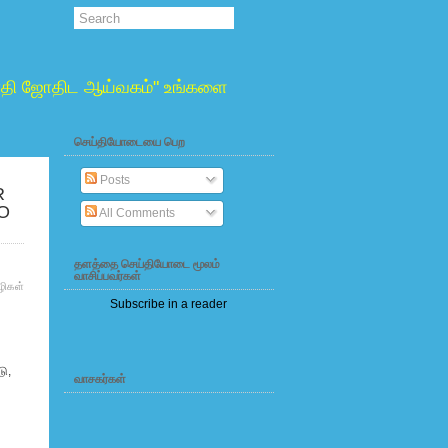
்வாதி ஜோதிட ஆய்வகம்" உங்களை
செய்தியோடையை பெற
Posts
R
O
All Comments
தளத்தை செய்தியோடை மூலம்
வாசிப்பவர்கள்
ிகள்
Subscribe in a reader
ு,
வாசகர்கள்