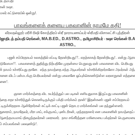
ிடதம்பதி
கன் உஷா.
மலர் கட்டுரையில் ஒன்று!.
பாவங்களைக் களைய பகவானின் நாமமே கதி!
வீரவநல்லூர் மரீசி ரிஷி கோத்திரம் ஸ்ரீ நாராயணய்யர்-ஸ்ரீமதி விசாலட்சி புத்திரன்
ஜோதிடத் தம்பதி ரெங்கன்,
MA.B.ED., D.ASTRO.,
தமிழாசிரியர் - உஷா ரெங்கன்
B.A
ASTRO.,
பஜன் சம்பிரதாயம் உலகத்தில் எப்படி தோன்றியது!?.. எதற்காகத் தோன்றியது!.. என்று ஆர
படுவோமா!!. பகவானைத் துதித்து நிற்பதிலே முதன்மை பெறுவது ஏன் பகவானை விட பெரியது
 நாமம் உச்சரிப்பது தானே. எந்த நாமத்தை எந்த அடியார்கள் உச்சரிக்கிறார்களோ அவர்கள் அந
னை விடப் பன்மடங்கு பெரியவர்கள் என்று பகவானே ஒப்புக்கொண்டுள்ள வரலாறுகள் எத்தன
தனை!.
ஞான மார்க்கத்தை விட உயர்ந்த்தும் பல படிகள் எளியதுமாக இருப்பது பகவானின்
்தை சதா உச்சரித்துக் கொண்டிருக்கும் பக்தி மார்க்கம் தான்! இதன்கண் பஜன் சம்பிரதாயம்
ட்டிருக்கிறதாக ஆன்றோர்கள் சுட்டிக் காட்டி பஜன் தொடர மார்க்கங்கள் பல தந்துள்ளனர்.
ராம், நாமதேவர், மீரா பாய், சக்குபாய், புண்டரீகன், புரந்தரதாஸர் என பகவானின் நாமத்தைப் ப
 ஆனந்தமயமாய் திகழந்தவர்கள் பலராவார். நாம சங்கீர்த்தன மகிமையை பக்தர்கள் பெருமைய
ம் சம்பவங்கள் பலவுண்டு!.