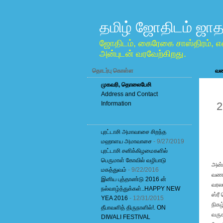
தமிழ் ஜோதிடம் ஜாத
ஜோதிடம், கைரேகை சாஸ்திரம், எ
அன்புடன் வரவேற்கிறது.
தொடர்பு கொள்ள
வலை
முகவரி, தொலைபேசி
Address and Contact
J
Information
2
புரட்டாசி அமாவாசை சிறந்த
மஹாளய அமாவாசை
- 9/27/2019
புரட்டாசி சனிக்கிழமைகளில்
பெருமாள் கோவில் வழிபாடு
அன்ப
மகத்துவம்
- 9/22/2016
வணக்
இனிய புத்தாண்டு 2016 ன்
வரலா
நல்வாழ்த்துக்கள்..HAPPY NEW
ஸ்ரீ
YEA 2016
- 12/31/2015
நிகழ
தீபாவளித் திருநாளில்!. ON
வருக
DIWALI FESTIVAL