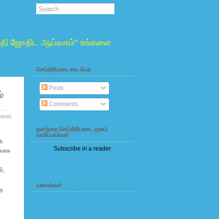
்வாதி ஜோதிட ஆய்வகம்" உங்களை
செய்தியோடையை பெற
Posts
்
Comments
ents
தளத்தை செய்தியோடை மூலம்
வாசிப்பவர்கள்
த
Subscribe in a reader
ிவாக
்,
வாசகர்கள்
்த