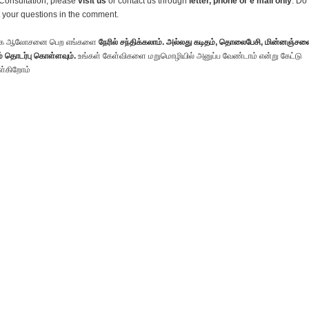
Consultation, please
visit us
or contact us through
letter, phone or e mail only
. Do
 your questions in the comment.
க ஆலோசனை பெற எங்களை
நேரில் சந்திக்கலாம். அல்லது கடிதம், தொலைபேசி, மின்னஞ்சல
் தொடர்பு கொள்ளவும்.
உங்கள் கேள்விகளை மறுமொழியில் அனுப்ப வேண்டாம் என்று கேட்டு
்கிறோம்
Newer Post
Older Pos