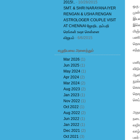
2015!..
- 10/28/2015
ஒரு 
SMT. & SHRI NARAYANA IYER
முன்
RENGAN & USHA RENGAN
இயலவ
ASTROLOGER COUPLE VISIT
இல்ல
AT CHENNAI ஜோதிட தம்பதி
மிஞ்
ரெங்கன் உஷா சென்னை
பணிக
விஜயம்
- 6/6/2015
தொலை
எத்த
எழுதியவை அனைத்தும்
Mar 2026
(1)
மனித
Jun 2025
(1)
விடு
May 2024
(1)
ஆண்ட
Apr 2024
(2)
நூல்
Mar 2024
(2)
கொண்
Aug 2023
(2)
தொழி
Jan 2023
(1)
செய
Nov 2022
(1)
Oct 2022
(1)
அதாவ
Aug 2022
(2)
Jun 2022
(1)
நடைப
Jan 2022
(1)
வழிக
Dec 2021
(2)
வாழ்
Oct 2021
(3)
பலர்