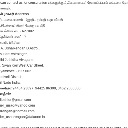
can contact us for consultation உங்களுக்கு ஆலோசனைகள் தேவைப்பட்டால் எங்களை தொட
்ளவும்.
கள் முகவரி Address
ிட கலைமாமணி - ஜோதிட தம்பதி உஷா ரங்கன்
 (மேல்மாடி) சிவன் மேற்கு ரத வீதி
ையம்கோட்டை - 627002
நெல்வேலி மாவட்டம்.
்நாடு. இந்தியா
 A. UshaRengan D.Astro.,
ultant Astrologer,
hi Jothidha Aivagam,
, Sivan Koil West Car Street,
yamkottai - 627 002
nelveli District.
l Nadu India.
ைபேசி:
94434 23897, 94425 86300, 0462 2586300
னஞ்சல்:
iljoshier@gmail.com
hier_urrao@yahoo.com
arengan@hotmail.com
hier_usharengan@dataone.in