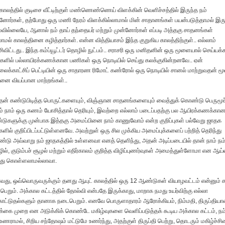
காலத்தில் குடிசை வீட்டிற்குள் மண்ணெண்ணெய் விளக்கின் வெளிச்சத்தில் இருந்த நம்
னோர்கள், தற்போது ஒரு மணி நேரம் விளக்கில்லாமால் மின் சாதானங்கள் பயன்படுத்தாமல் இரு
ில்லையே, ஆனால் நம் தாய் தந்தையர் மற்றும் முன்னோர்கள் எப்படி அத்தகு சாதனங்கள்
ாமல் காலத்தினை கழித்தார்கள். என்ன வித்தியாசம் இந்த குறுகிய காலத்திற்குள்.. எல்லாம்
சிவிட்டது.. இந்த கம்ப்யூட்டர் தொழில் நுட்பம்.. சராசரி ஒரு மனிதனின் ஒரு மூளையால் செய்யக்
ளில் பல்லாயிரக்கணக்கான பணிகள் ஒரு நொடியில் செய்து கலக்குகின்றனவே.. ஏன்
க்காட்சிப் பெட்டியின் ஒரு சாதாரண ரிமோட் கண்ரோல் ஒரு நொடியில் சானல் மாற்றுவதன் மூ
னை வியப்பான மாற்றங்கள்..
ன் கண்டுபிடித்த பொருட்களையும், விஞ்ஞான சாதனங்களையும் வைத்துக் கொண்டு பெருமூச்
ம் நாம் ஒரு கணம் யோசித்தால் தெரியும், இவற்றை எல்லாம் படைப்பதற்கு பல ஆயிரக்கணக்கா
ுகளுக்கு முன்பாக இத்தகு அமைப்பினை நாம் காணுவோம் என்ற குறிப்புகள் பல்வேறு ஜாதக
களில் குறிப்பிடப்பட்டுள்ளனவே. அவற்றுள் ஒரு சில முக்கிய அமைப்புக்களைப் பற்றித் தெரிந்து
டு அவ்வாறு நம் ஜாதகத்தில் உள்ளனவா எனத் தெளிந்து, அதன் அடிப்படையில் தான் நாம் நம
ல், குடும்பச் சூழல் மற்றும் எதிர்காலம் குறித்த விழிப்புணர்வுகள் அமைத்துள்ளோமா என ஆய்
்து கொள்ளலாமல்லாவா.
து, ஒவ்வொருவருக்கும் தனது ஆயுட் காலத்தில் ஒரு 12 ஆண்டுகள் வியாழவட்டம் என்னும் க
ெறும். அக்கால கட்டத்தில் தோல்வி என்பதே இருக்காது, மாறாக நமது உயர்விற்கு எல்லா
ாட்டுதல்களும் தானாக நடைபெறும். எனவே பொருளாதாரம் ஆரோக்கியம், நிம்மதி, திருப்திய
க்கை முறை என அடுக்கிக் கொண்டே மகிழ்வுகளை வெளிப்படுத்தக் கூடிய அக்கால கட்டம், நம்
 உணராமல், சிறிய சந்தோஷம் மட்டுமே உணர்ந்து, அதற்குள் திருப்தி பெற்று, தொடரும் மகிழ்ச்ச