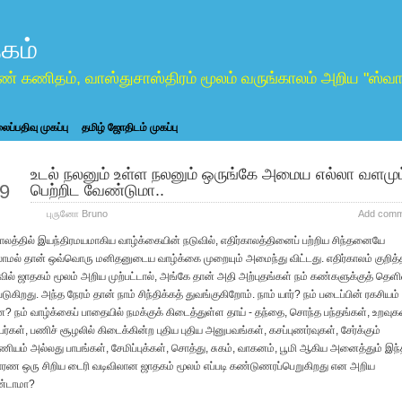
கம்
ண் கணிதம், வாஸ்துசாஸ்திரம் மூலம் வருங்காலம் அறிய "ஸ
ப்பதிவு முகப்பு
தமிழ் ஜோதிடம் முகப்பு
உடல் நலனும் உள்ள நலனும் ஒருங்கே அமைய எல்லா வளமும
ep
9
பெற்றிட வேண்டுமா..
புருனோ Bruno
Add comm
ாலத்தில் இயந்திரமயமாகிய வாழ்க்கையின் நடுவில், எதிர்காலத்தினைப் பற்றிய சிந்தனையே
ாமல் தான் ஒவ்வொரு மனிதனுடைய வாழ்க்கை முறையும் அமைந்து விட்டது. எதிர்காலம் குறித்
ில் ஜாதகம் மூலம் அறிய முற்பட்டால், அங்கே தான் அதி அற்புதங்கள் நம் கண்களுக்குத் தெள
்படுகிறது. அந்த நேரம் தான் நாம் சிந்திக்கத் துவங்குகிறோம். நாம் யார்? நம் படைப்பின் ரகசியம்
? நம் வாழ்க்கைப் பாதையில் நமக்குக் கிடைத்துள்ள தாய் - தந்தை, சொந்த பந்தங்கள், உறவுகள
ர்கள், பணிச் சூழலில் கிடைக்கின்ற புதிய புதிய அனுபவங்கள், கசப்புணர்வுகள், சேர்க்கும்
ணியம் அல்லது பாபங்கள், சேமிப்புக்கள், சொத்து, சுகம், வாகனம், பூமி ஆகிய அனைத்தும் இந
ரண ஒரு சிறிய டைரி வடிவிலான ஜாதகம் மூலம் எப்படி கண்டுணரப்பெறுகிறது என அறிய
்டாமா?