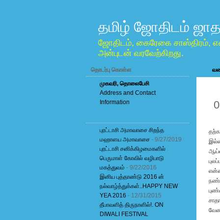
தமிழ் ஜோதிடம் ஜாத
ஜோதிடம், கைரேகை சாஸ்திரம், எ
அன்புடன் வரவேற்கிறது.
தொடர்பு கொள்ள
வலை
முகவரி, தொலைபேசி
Address and Contact
S
Information
0
புரட்டாசி அமாவாசை சிறந்த
தற்க
மஹாளய அமாவாசை
- 9/27/2019
இல்ல
புரட்டாசி சனிக்கிழமைகளில்
ஆய்வ
பெருமாள் கோவில் வழிபாடு
புலப
மகத்துவம்
- 9/22/2016
என்ன
இனிய புத்தாண்டு 2016 ன்
நண்ப
நல்வாழ்த்துக்கள்..HAPPY NEW
புண்
YEA 2016
- 12/31/2015
சாதா
தீபாவளித் திருநாளில்!. ON
வேண
DIWALI FESTIVAL