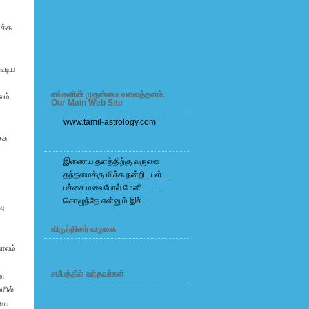
க்க
கூடிய
எங்களின் முதன்மை வலைத்தளம்.
லம்
Our Main Web Site
www.tamil-astrology.com
சு
ன
இணைய தளத்திற்கு வருகை
தந்தமைக்கு மிக்க நன்றி.. பள்...
பச்சை மலைபோல் மேனி...........
்
கொழுந்தே என்னும் இச்...
வு
விருந்தினர் வருகை
ாலம்
சமீபத்தில் வந்தவர்கள்
ான
மில்
ியை