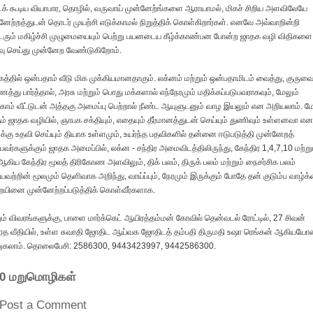
டக் கூடிய வியாபார, தொழில், வருவாய் முன்னேற்ங்களை ஆராயாமல், மிகச் சிறிய அளவிலேயே
னேற்றத்துடன் தொடர் முயற்சி எடுக்காமல் நிறுத்திக் கொள்கிறார்கள். எனவே அவ்வாறின்றி
ும் மகிழ்ச்சி முழுமையையும் பெற்று பயனடைய கீழ்க்காண்பன போன்ற ஜாதக வழி விதிகளை
ு செய்து முன்னேற வேண்டுகிறோம்.
த்தில் ஒன்பதாம் வீடு மிக முக்கியமானதாகும். லக்னம் மற்றும் ஒன்பதாமிடம் வைத்து, குருவை
்து பார்த்தால், அரசு மற்றும் பொது மக்களால் எந்நேரமும் மதிக்கப்படுபவராகவும், மேலும்
காம் வீட்டுடன் அத்தகு அமைப்பு பெற்றால் நீண்ட ஆயுளுடனும் வாழ இயலும் என அறியலாம். மே
ம் ஜாதக வழியில், ஞாபக சக்தியும், எதையும் தீர்மானத்துடன் செய்யும் துணிவும் உள்ளனவா எனவ
க்கு உதவி செய்யும் தியாக உள்ளமும், உயர்ந்த பதவிகளில் தன்னை ஈடுபடுத்தி முன்னேறத்
ப்பவர்களுக்கும் ஜாதக அமைப்பில், லக்ன - சந்திர அமைவிடத்திலிருந்து, கேந்திர 1,4,7,10 மற்று
ஆகிய கேந்திர மூலத் திரிகோண அளவிலும், திக் பலம், திருக் பலம் மற்றும் நைசர்சிக பலம்
வற்றின் மூலமும் தெளிவாக அறிந்து, வாய்ப்பும், நேரமும் இருக்கும் போதே தன் குடும்ப வாழ்
யினை முன்னேற்றப்படுத்திக் கொள்வீர்களாக.
ம் விவரங்களுக்கு, பாளை மார்க்கெட் ஆயிரத்தம்மன் கோவில் தென்வடல் ரோட்டில், 27 சிவன்
த வீதியில், உள்ள சுவாதி ஜோதிட ஆய்வக ஜோதிடத் தம்பதி திருமதி உஷா ரெங்கன் ஆகியயோ
கலாம். தொலைபேசி: 2586300, 9443423997, 9442586300.
0 மறுமொழிகள்
Post a Comment