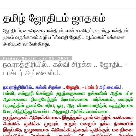
தமிழ் ஜோதிடம் ஜாதகம்
ஜோதிடம், கைரேகை சாஸ்திரம், எண் கணிதம், வாஸ்துசாஸ்திரம்
மூலம் வருங்காலம் அறிய "ஸ்வாதி ஜோதிட ஆய்வகம்" உங்களை
அன்புடன் வரவேற்கிறது.
Friday, September 25, 2009
நவராத்திரியில்.. கல்வி சிறக்க .. ஜோதிட -
டாக்டர் அட்வைஸ்.!.
நவராத்திரியில்.. கல்வி சிறக்க ..
ஜோதிட - டாக்டர்
அட்வைஸ்.!.
பள்ளி, கல்லூரி செல்லும் குழந்தைகளை தங்களின் அதிக பட்ச
ஆசைகளை நிறைவேற்றும் ரோபாக்களாக பார்க்காமல், வளரும்
பருவத்தில் தனக்கே உரிய, ஓடி, ஆடி விளையாடுத்ல், சுதந்திரமாக
பேச, சிந்தித்து செயல்பட அனுமதி அளிக்கலாமல்லவா..
குழந்தைகள் ஆரோக்கியமாக இருந்தால் தான் வெற்றிக் கனிகளை
அள்ளிக் குவிக்க முடியும். உடலும் மனமும் நல்ல நிலையில்
இருப்பதே முழுமையாக ஆரோக்கியத்தைக் குறிக்கும். மனதி்னை
பலப்படுத்த ”உன்னால் முடியும்” ”நீ சாதிப்பாய்” போன்ற