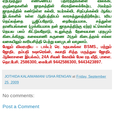
ஏற்படுத்தும் எண்ணெயப் பதார்த்தங்களை விலக்கி,
குழந்தைகளின் ஜாதகத்தின் கிரகநிலைக்கேற்ப, அவர்தம்
ஜாதகத்தில் கண்டுள்ள கல்வி, உயர்கல்வி, சிறப்புக்கல்வி ஆகிய
இடங்களில் உள்ள ஆதிபத்தியம் காரகத்துவத்திற்கேற்ப, உரிய
தெய்வத்தை பூஜிப்பதோடு, நைவேத்யமாக, சத்துள்ள
தானியங்களை (முக்கியமாக தன் ஜாதகத்திற்கு ஏற்ற) உட்கொள்ள
தெயவ பலம் கிட்டுவதோடு, உடலுக்குத் தேவையான புரதமும்
கிடைக்கிறது. கலைவாணி கருணை அருள் கிடைத்தால் எல்லா
வகையிலும் காரியசித்தி பெற்று வளமுடன் வாழலாம்.
மேலும் விவரமறிய – டாக்டர் ரெ. உதயகங்கா BSMS., மற்றும்
ஜோதிட தம்பதி உஷாரெங்ன், சுவாதி சித்த மருத்துவ ஜோதிட
ஆலோசனை இயக்கம், 24A சிவன் கோவில் மேல ரத வீதி, பாளை.
தொ.பேசி. 2586300, கைபேசி 9442586300, 9443423897.
JOTHIDA KALAIMAMANI USHA RENGAN
at
Friday, September
25, 2009
No comments:
Post a Comment