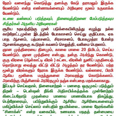
நேரம் வளைந்து கொடுத்து தனக்கு கேடு தராமலும் இருக்க
வேண்டும் என்ற எண்ணஙக்ளையும் அறிவுரை மூலம் உருவாக்க
வேண்டும்.
உடலை வன்மைப் படுத்தவும், நினைவுத்திறனை மேம்படுத்தவும
சித்தர்கள் அருளிய அறிவுரைகள்
சூரிய உதயத்திற்கு முன் படுக்கையிலிருந்து எழுந்து நல்ல
காற்றோட்டமுள்ள இடத்தில் யோகாசனம் செய்து குறிப்பாக, ஏக
பாத ஆசனம், பத்மாசனம், சிரசாசனம், யோகமுத்ரா போன்ற
ஆசனங்களுககு கூடுதல் கவனம் செலுத்தி, வலிமை பெறலாம்.
ஞான முத்திரையை தினமும், காலை மாலை 20 நிமிடம், செய்ய
வேண்டும். ஞான முத்திரை என்பது, நன்கு அமர்ந்து கொண்டு,
குரு விரலை (ஆள்காட்டி விரல் ) கட்டை விரலின் நுனிப் பகுதியைத்
தொடுமாறு வைத்து விட்டு விட்டு அழுத்தம் தர வேண்டும். மற்ற
மூன்று விரல்களும் நேராக இருக்க வேண்டும். வல்லாரை, பிரமி
ஆகிய மூலிகை மருந்துகளை அளவறந்து கொடுக்கலாம்.
அளவிற்கு மிஞ்சினால் அமிர்தமும் நஞ்சு என்பதை மறக்கலாகாது.
இப்படிச் செய்வதால், நினைவாற்றல் – மனதை ஒருமுகப் படுத்தும்
திறன் – டென்ஷன் நீங்கி அதிசயிக்கத்தக்க முன்னேற்றம்
கிடைப்பதோடு முதன்மை மாணவ மாணவியாக திகழ்ந்து,
பெற்றோரையும், பயிற்றுவிக்கும் ஆசிரிய ஆசிரியைகளையும்
மகிழ்விக்கச் செய்லாம் என்பதில் ஐயமில்லை.. மாலை நேரங்களில்
”சினாக்ஸ்” என்ற வகையில், உணவாக மநதத் தன்மையை