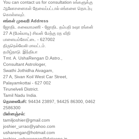
You can contact us for consultation உங்களுக்கு
ஆலோசனைகள் தேவைப்பட்டால் எங்களை தொடர்பு
கொள்ளவும்.
எங்கள் முகவரி Address
ஜோதிட கலைமாமணி - ஜோதிட தம்பதி உஷா ரங்கன்
27 A (மேல்மாடி) சிவன் மேற்கு ரத வீதி
பாளையம்கோட்டை - 627002
திருநெல்வேலி மாவட்டம்.
தமிழ்நாடு. இந்தியா
Tmt. A. UshaRengan D.Astro.,
Consultant Astrologer,
Swathi Jothidha Aivagam,
27 A, Sivan Koil West Car Street,
Palayamkottai - 627 002
Tirunelveli District.
Tamil Nadu India.
தொலைபேசி:
94434 23897, 94425 86300, 0462
2586300
மின்னஞ்சல்:
tamiljoshier@gmail.com
joshier_urrao@yahoo.com
usharengan@hotmail.com
joshier_usharengan@dataone.in