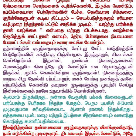
நேர்மறையான சொற்களைக் கூறிக்கொண்டே இருக்க வேண்டும்.
நம்பிக்கையான பெற்றோர்களின் பேச்சு, தெளிவான சிந்தனை,
குறிக்கோளுடன் கூடிய திட்டமும் – செயல்படுத்துதலும் சரியான
வழிமுறை இருந்தால் மட்டும் சாதிக்க முடியும். ” வாழ்ந்து பார்க்கத்
தான் வாழ்க்கை ” என்பதை மற்நது விடக்கூடாது. வாழ்க்கை
ஜெயித்துக் காட்டதான் எனவும், தேர்வு போ்னறவை நியாயமான
போராட்டங்கள் என்பதையும் உணர வைக்க வேண்டும்.
தற்காலத்தில் குழந்தைகளுக்கு கேட்டது கேட்ட மாத்திரத்தில்
பெற்றோர்களின் சக்திக்கு மிஞ்சியதாக இருந்தாலும், கிடைக்கச்
செய்கிறார்கள். இதனால், தாங்கள் நினைத்தவைகள்
அனைத்துமே கிடைத்தே தீர வேண்டும் என பிடிவாதத்துடன்
இருக்கப் பழகிக் கொள்கின்றன குழந்தைகள்!. நினைத்ததற்கு
மாறாக சிறு தோல்வி ஏற்பட்டாலும், மனச் சோர்வு தனக்குத் தானே
ஏற்படுத்திக் கொண்டு தவறான முடிவுகளுக்கு முயற்சி செய்து
இன்னல்களைத் தானே உருவாக்கிக் கொள்கின்றனர்.
ஆலமரம் இருக்கிறது.. நன்றாக வேரூன்றி பக்கக் கிளைகளுடன்
பார்ப்பதற்கு பெரிதாக இருந்த போதும், பெரும புயலில் அம்மரம்
முழுவதுமாக சரிவதில்லையா.. ஆனால் நாணல் இருக்கிறது..
எத்தகைய புயல், மழை மற்றும் இயற்கை சீற்றங்களையும் வளைந்து
கொடுத்து சமாளிப்பதில்லையா..
இவற்றிற்குள்ள தன்மைகளை குழந்தைகளுக்கு விளக்குவதோடு,
நாம் எடுக்கின்ற முடிவுகளும். திடமாகவும் இருக்க வேண்டும், அதே