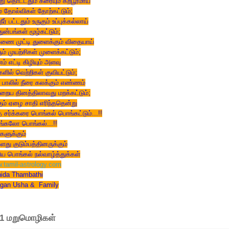
று தொட்டதும் கரையும் கற்பூரமாய்
ம் தோல்விகள் தோற்கட்டும்;
நீர் பட்டதும் உருகும் உப்புக்கல்லாய்
துன்பங்கள் மூழ்கட்டும்;
ணை முட்டி துளைக்கும் விதையாய்
ம் முயற்சிகள் முளைக்கட்டும்;
் எட்டி கிழியும் அளவு
ில் வெற்றிகள் குவியட்டும்;
் பாலில் நீரை கலக்கும் எண்ணம்
றைய தினத்திலாவது மறக்கட்டும்;
கும் ஏழை சாதி எரிந்ததென்று
 சர்க்கரை பொங்கல் பொங்கட்டும்...!!
்கலோ பொங்கல்...!!
களுக்கும்
ளது குடும்பத்தினருக்கும்
ய பொங்கல் நல்வாழ்த்துக்கள்
.tamil-astrology.com
hida Thambathi
gan Usha & Family
1 மறுமொழிகள்