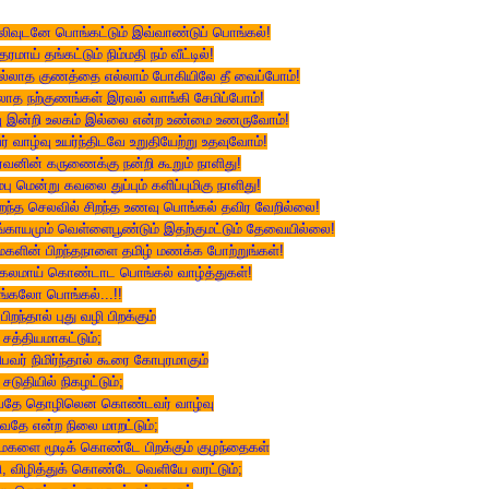
ிவுடனே பொங்கட்டும் இவ்வாண்டுப் பொங்கல்!
்தரமாய் தங்கட்டும் நிம்மதி நம் வீட்டில்!
்லாத குணத்தை எல்லாம் போகியிலே தீ வைப்போம்!
லாத நற்குணங்கள் இரவல் வாங்கி சேமிப்போம்!
ு இன்றி உலகம் இல்லை என்ற உண்மை உணருவோம்!
் வாழ்வு உயர்ந்திடவே உறுதியேற்று உதவுவோம்!
ரவனின் கருணைக்கு நன்றி கூறும் நாளிது!
்பு மென்று கவலை துப்பும் களிப்புமிகு நாளிது!
ைந்த செலவில் சிறந்த உணவு பொங்கல் தவிர வேறில்லை!
்காயமும் வெள்ளைபூண்டும் இதற்குமட்டும் தேவையில்லை!
களின் பிறந்தநாளை தமிழ் மணக்க போற்றுங்கள்!
ுகலமாய் கொண்டாட பொங்கல் வாழ்த்துகள்!
்கலோ பொங்கல்...!!
ிறந்தால் புது வழி பிறக்கும்
சத்தியமாகட்டும்;
பவர் நிமிர்ந்தால் கூரை கோபுரமாகும்
சடுதியில் நிகழட்டும்;
வதே தொழிலென கொண்டவர் வாழ்வு
வதே என்ற நிலை மாறட்டும்;
களை மூடிக் கொண்டே பிறக்கும் குழந்தைகள்
, விழித்துக் கொண்டே வெளியே வரட்டும்;