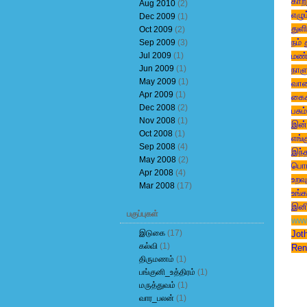
காற்
Aug 2010
(2)
எழு
Dec 2009
(1)
துளி
Oct 2009
(2)
நம் 
Sep 2009
(3)
Jul 2009
(1)
மண்
Jun 2009
(1)
நாளு
May 2009
(1)
வானம
Apr 2009
(1)
கைகள
Dec 2008
(2)
பசும
Nov 2008
(1)
இன்
Oct 2008
(1)
எங்
Sep 2008
(4)
இந்த
May 2008
(2)
பொங
Apr 2008
(4)
உறவு
Mar 2008
(17)
உங்க
இனி
பகுப்புகள்
www
இடுகை
(17)
Jot
கல்வி
(1)
Ren
திருமணம்
(1)
பங்குனி_உத்திரம்
(1)
மருத்துவம்
(1)
வார_பலன்
(1)