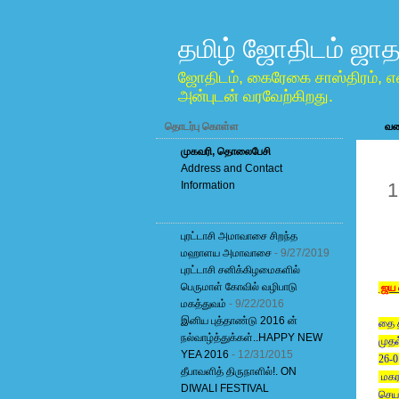
தமிழ் ஜோதிடம் ஜாத
ஜோதிடம், கைரேகை சாஸ்திரம், எ
அன்புடன் வரவேற்கிறது.
தொடர்பு கொள்ள
வலை
முகவரி, தொலைபேசி
Address and Contact
J
Information
1
புரட்டாசி அமாவாசை சிறந்த
மஹாளய அமாவாசை
- 9/27/2019
புரட்டாசி சனிக்கிழமைகளில்
பெருமாள் கோவில் வழிபாடு
ஜய வ
மகத்துவம்
- 9/22/2016
இனிய புத்தாண்டு 2016 ன்
தை த
நல்வாழ்த்துக்கள்..HAPPY NEW
முதல
YEA 2016
- 12/31/2015
26-0
தீபாவளித் திருநாளில்!. ON
மகர 
DIWALI FESTIVAL
செயல