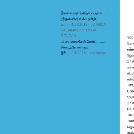
இணைய தளத்திற்கு வருகை
தந்தமைக்கு மிக்க நன்றி..
பள்...
- 4/14/2018
- JOTHIDA
KALAIMAMANI USHA
RENGAN
You 
பச்சை மலைபோல் மேனி...........
கொள
கொழுந்தே என்னும்
எங்
இச்...
- 8/1/2014
- siva kumar
ஜோத
27 A
பாள
திரு
தமிழ
Tmt.
Cons
Swat
27 A
Pala
Tiru
Tami
தொல
மின்