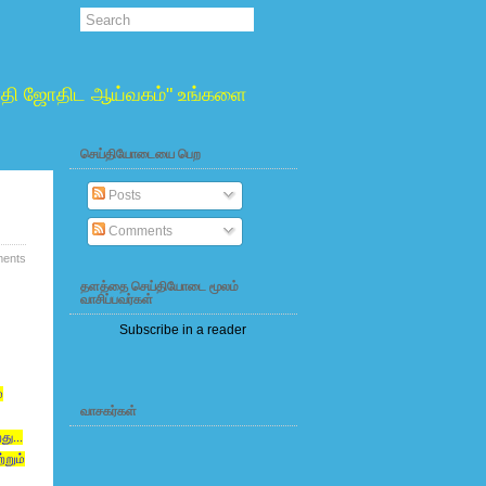
்வாதி ஜோதிட ஆய்வகம்" உங்களை
செய்தியோடையை பெற
Posts
Comments
ents
தளத்தை செய்தியோடை மூலம்
வாசிப்பவர்கள்
Subscribe in a reader
்
வாசகர்கள்
ு...
்றும்