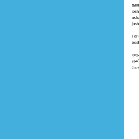
tam
jos
ush
jos
For 
post
ஜாத
மூலம
கொள