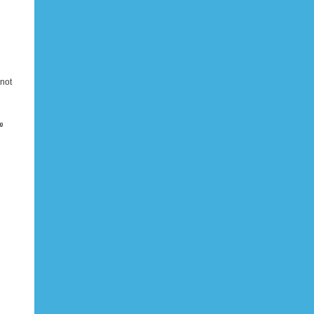
 not
ை