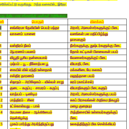
ரிக்கப்பட்டு வருகிறது. அந்த வகையில்,, இதோ.
ருடத்திய மகர சங்கராந்தி பலன்கள் அறிவோமா..
ண்
பொருள்
விளக்கம்
1
ஸங்கிரமா தேவியின் பெயர் மந்தா
அரசர், அமைச்சர்களுக்குப் பீடை
2
வாகனம் யானை
வளங்கள் பல மதிப்பிழ்ந்து
நாசமாகும்
3
வஸ்திரம் நீலம்
நீசர்களுக்கு, துஷ்டர்களுக்கு பீடை
4
ஆபரணம் பவளம்
தோல் கட்டிகள் பிளவைகள் பயம்
5
விபூதி பூசிய தன்மையால்
வேளாளர்களுக்குப் பீடை
6
புஷ்பம் – பூ – நீலோத்பல பூ
வியாதி, பீடை
7
கையில் வில் ஏந்தி உள்ளதால்
மக்களிடையே கலகம்
8
சஸ்திர தாரணம்
மஹத்தான பயம்
9
ஸ்நாநம் – அபிஷேகம் – வில்வச் சாறு
சுரம் (காய்ச்சல்)
10
குடை – கருப்பு - சாமரம் – கருப்பு
வியாதிகளும் பீடைகளும்
11
வாத்யம் – டிண்டிம
அரசர், அமைச்சர்களுக்கு பயம்
12
பாத்திரம் - சிலா
சுகப் பிரசவங்கள் அதிகம நிகழும்
13
உட்கொள்வது – பால்
மழை குறையும
14
அத்திசையில் உள்ளவர்களுக்குப்
பிரயாண திசை – ஆக்கினேயம்
பீடை
தென்கிழக்கு
15
முகம் பார்த்து அமர்ந்திருப்பது
உலகத்திற்கும் மிக செள்க்கியம்