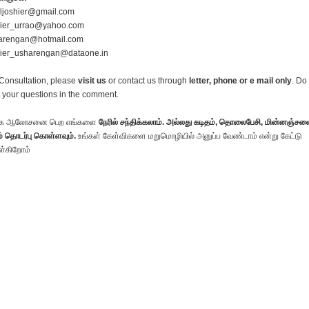
iljoshier@gmail.com
hier_urrao@yahoo.com
arengan@hotmail.com
hier_usharengan@dataone.in
Consultation, please
visit us
or contact us through
letter, phone or e mail only
. Do
 your questions in the comment.
க ஆலோசனை பெற எங்களை
நேரில் சந்திக்கலாம். அல்லது கடிதம், தொலைபேசி, மின்னஞ்சல
் தொடர்பு கொள்ளவும்.
உங்கள் கேள்விகளை மறுமொழியில் அனுப்ப வேண்டாம் என்று கேட்டு
்கிறோம்