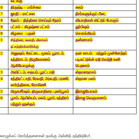
வடக்கு
16
திருஷ்டி – பார்ச்சுவ
சுகம்
17
ஜாதி – ராட்சஸ
நீசர்களுக்குப் பீடை
18
நேரம் – நித்திரை செய்யும் நேரம்
வியாதிகள் விட்டுப் போகும்
19
பட்சம் – கிருஷ்ண பட்சம்
துர்பிஷம்
20
கிழமை - புதன்
சௌக்கியம்
21
தன்னாசம்
சித்திரை, சுவாதி, விசாகம்
நட்சத்திரக்கார்ர்க்கு
22
அனுஷம், கேட்டை, மூலம், பூராடம்,
தன லாபம். மற்றும் முன்னேற்றப்
உத்திராடம், திருவோணம்
படிகட்டுக்ள் ஏறி வெற்றி கனி
ஆகியோருக்கு
பெறலாம்
23
அவிட்டம், சதயம், பூரட்டாதி
ஸ்தானநாசம்
24
உத்திரட்டாதி, ரேவதி, அசுபதி, பரணி,
ஸ்தான பலம்
கார்த்திகை, ரோகிணி
25
மிருகசீர்ஷம், திருவாதிரை. புனர்பூசம்
இராஜயோகம்
26
பூசம், ஆயில்யம், மகம், பூரம், உத்திரம்
இராஜ வெகுமானம்.
மற்றும் ஹஸ்தம்
லொழுக்கப் பிரார்த்தனைகள் நமக்கு அள்ளித் தந்திடுமே!..