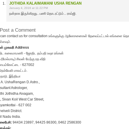
JOTHIDA KALAIMAMANI USHA RENGAN
January 4, 2016 at 11:22 PM
நன்றாக இருக்கிறது.. பணி தொடரட்டும்... ராவ்ஜி.
Post a Comment
can contact us for consultation உங்களுக்கு ஆலோசனைகள் தேவைப்பட்டால் எங்களை தொட
்ளவும்.
கள் முகவரி Address
ிட கலைமாமணி - ஜோதிட தம்பதி உஷா ரங்கன்
 (மேல்மாடி) சிவன் மேற்கு ரத வீதி
ையம்கோட்டை - 627002
நெல்வேலி மாவட்டம்.
்நாடு. இந்தியா
 A. UshaRengan D.Astro.,
ultant Astrologer,
hi Jothidha Aivagam,
, Sivan Koil West Car Street,
yamkottai - 627 002
nelveli District.
l Nadu India.
ைபேசி:
94434 23897, 94425 86300, 0462 2586300
னஞ்சல்: