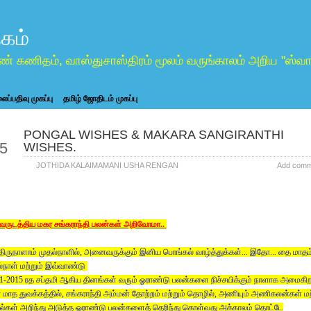
கம்
ண் கணிதம், வாஸ்துசாஸ்திரம் மூலம் வருங்காலம் அறிய "ஸ
ப்பதிவு முகப்பு
தமிழ் ஜோதிடம் முகப்பு
PONGAL WISHES & MAKARA SANGIRANTHI
an
5
WISHES.
JOTHIDA KALAIMAMANI USHA RENGAN
Add comm
ருடத்திய மகர சங்கராந்தி பலன்கள் அறிவோமா..
ிருநாளாம் முதல்நாளில், அனைவருக்கும் இனிய பொங்கல் வாழ்த்துக்கள்... இதோ... தை மாதம
்நாள் மற்றும் இவ்வாண்டு
1-2015 ரத சப்தமி ஆகிய தினங்கள் வரும் ஓராண்டு பலன்களை நிச்சயிக்கும் நாளாக அமைகிறத
மாத துவக்கத்தில், சங்கராந்தி அம்மன் தோற்றம் மற்றும் தொழில், அணியும் அணிகலன்கள் மற
்கள் அறிந்து அடுத்த ஓராண்டு பலன்களைத் தெரிந்து கொள்வது அக்காலம் தொட்டே