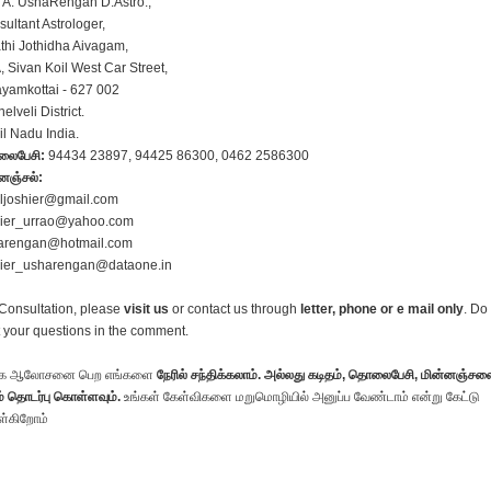
 A. UshaRengan D.Astro.,
ultant Astrologer,
hi Jothidha Aivagam,
, Sivan Koil West Car Street,
yamkottai - 627 002
nelveli District.
l Nadu India.
ைபேசி:
94434 23897, 94425 86300, 0462 2586300
னஞ்சல்:
iljoshier@gmail.com
hier_urrao@yahoo.com
arengan@hotmail.com
hier_usharengan@dataone.in
Consultation, please
visit us
or contact us through
letter, phone or e mail only
. Do
 your questions in the comment.
க ஆலோசனை பெற எங்களை
நேரில் சந்திக்கலாம். அல்லது கடிதம், தொலைபேசி, மின்னஞ்சல
் தொடர்பு கொள்ளவும்.
உங்கள் கேள்விகளை மறுமொழியில் அனுப்ப வேண்டாம் என்று கேட்டு
்கிறோம்