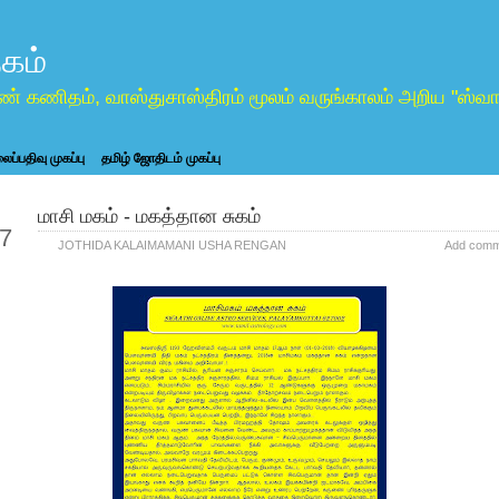
கம்
ண் கணிதம், வாஸ்துசாஸ்திரம் மூலம் வருங்காலம் அறிய "ஸ
ப்பதிவு முகப்பு
தமிழ் ஜோதிடம் முகப்பு
மாசி மகம் - மகத்தான சுகம்
eb
7
JOTHIDA KALAIMAMANI USHA RENGAN
Add comm