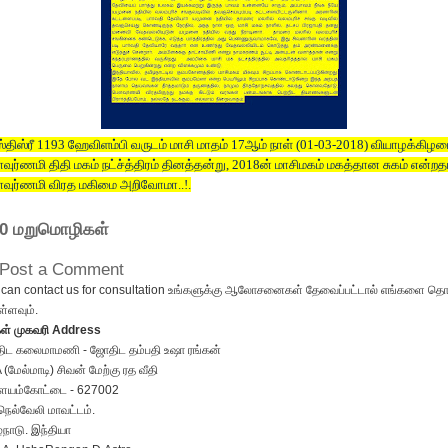
ஸ்திஸ்ரீ 1193 ஹேவிளம்பி வருடம் மாசி மாதம் 17ஆம் நாள் (01-03-2018) வியாழக்கிழ
ுர்ணமி திதி மகம் நட்ச்த்திரம் தினத்தன்று, 2018ன் மாசிமகம் மகத்தான சுகம் என்ற
ுர்ணமி விரத மகிமை அறிவோமா..!.
0 மறுமொழிகள்
Post a Comment
can contact us for consultation உங்களுக்கு ஆலோசனைகள் தேவைப்பட்டால் எங்களை தொட
்ளவும்.
கள் முகவரி Address
ிட கலைமாமணி - ஜோதிட தம்பதி உஷா ரங்கன்
 (மேல்மாடி) சிவன் மேற்கு ரத வீதி
ையம்கோட்டை - 627002
நெல்வேலி மாவட்டம்.
்நாடு. இந்தியா