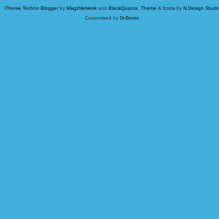
iTheme Techno Blogger
by
MagzNetwork
and
BlackQuanta
.
Theme
&
Icons
by
N.Design Studi
Customised by
Dr.Bruno