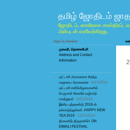
தமிழ் ஜோதிடம் ஜாத
ஜோதிடம், கைரேகை சாஸ்திரம், எ
அன்புடன் வரவேற்கிறது.
தொடர்பு கொள்ள
வலை
முகவரி, தொலைபேசி
Address and Contact
F
Information
2
புரட்டாசி அமாவாசை சிறந்த
மஹாளய அமாவாசை
- 9/27/2019
புரட்டாசி சனிக்கிழமைகளில்
பெருமாள் கோவில் வழிபாடு
மகத்துவம்
- 9/22/2016
இனிய புத்தாண்டு 2016 ன்
நல்வாழ்த்துக்கள்..HAPPY NEW
YEA 2016
- 12/31/2015
தீபாவளித் திருநாளில்!. ON
DIWALI FESTIVAL