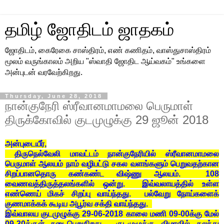
தமிழ் ஜோதிடம் ஜாதகம்
ஜோதிடம், கைரேகை சாஸ்திரம், எண் கணிதம், வாஸ்துசாஸ்திரம்
மூலம் வருங்காலம் அறிய "ஸ்வாதி ஜோதிட ஆய்வகம்" உங்களை
அன்புடன் வரவேற்கிறது.
Thursday, June 28, 2018
நான்குநேரி ஸ்ரீவானமாமலை பெருமாள்
திருக்கோவில் குடமுழுக்கு 29 ஜூன் 2018
அன்புடையீர்,
திருநெல்வேலி மாவட்டம் நான்குநேரியில் ஸ்ரீவானமாமலை
பெருமாள் ஆலயம் நாம் வழிபட்டு சகல வளங்களும் பெறுவதற்கான
சிறப்பானதொரு கண்கண்ட விஷ்ணு ஆலயம். 108
வைணவத்திருத்தலங்களில் ஒன்று. இவ்வலாயத்தில் உள்ள
எண்ணெய் மிகச் சிறப்பு வாய்ந்தது. பல்வேறு நோய்களைக்
குணமாக்கக் கூடிய அபூர்வ சக்தி வாய்ந்தது.
இவ்வாலய குடமுழுக்கு 29-06-2018 காலை மணி 09-00க்கு மேல்
09-30க்குள் நடைபெறுகிறது. குடமுழுக்கு விழாவில் கலந்து