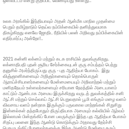
ஒளிவட்டம் என்று குறிப்பிட வேண்டியது உள்ளது..
உலக அரங்கில் இந்தியாவும் அதன் ஆன்மீக மாநில முதன்மை
பெறும் தமிழ்நாடும் தெய்வ நம்பிக்கையில் தனித்துவமாக
திகழ்கிறது எனவே ஜோதிட ரீதியில் பலன் அறிவது நம்பிக்கையின்
எதிர்பார்ப்பு அன்றோ!..
2021 கன்னி லக்னம் மற்றும் கடக ராசியில் துவங்குகிறது.
லக்னாதிபதி புதன் சூரிய சேர்க்கையுடன் குரு சம்பந்தம் பெற்று
தனுசில் அமர்ந்திருப்பது குரு - புத ஆதித்யா யோகம். இது
விஞ்ஞானிகளையும் அறிஞர்களையும் தொல்பொருள்
ஆராய்ச்சியாளர்களையும் மேன்மையையும் அறிவாற்றல் மற்றும்
மனிதநேயம் உள்ளவர்களையும் சரியான நேரத்தில் அடையாளம்
காட்டும் ஆண்டாக அமைய இருக்கிறது வருடத் துவக்கத்தில் சனி
ஆட்சி மற்றும் செவ்வாய் ஆட்சி பெறுவதால் பூமி எங்கும் மழை வளம்
விவசாய வளம் நன்றாக இருக்கும் பருவகால மாற்றங்கள் சிறுசிறு
இன்னல்கள் தந்தபோதும் திருப்தியாக அமையும் கல்வியில் ஆர்வம்
இல்லாமல் பின்தங்கிப் போன பலருக்கும் இந்த புத ஆதித்யா யோகம்
சிறப்பு பலனை இந்த ஆண்டு கொடுக்கும் அதாவது தேர்ச்சி
பெறமுடங்கிப் போனவர்களுக்கு இந்த ஆண்டு மேன்மை தரும்