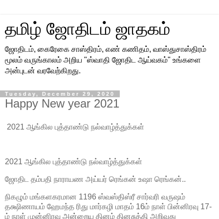
தமிழ் ஜோதிடம் ஜாதகம்
ஜோதிடம், கைரேகை சாஸ்திரம், எண் கணிதம், வாஸ்துசாஸ்திரம்
மூலம் வருங்காலம் அறிய "ஸ்வாதி ஜோதிட ஆய்வகம்" உங்களை
அன்புடன் வரவேற்கிறது.
Tuesday, December 29, 2020
Happy New year 2021
2021 ஆங்கில புத்தாண்டு நல்வாழ்த்துக்கள்
2021 ஆங்கில புத்தாண்டு நல்வாழ்த்துக்கள்
ஜோதிட தம்பதி நாராயண அய்யர் ரெங்கன் உஷா ரெங்கன்..
நிகழும் மங்களகரமான 1196 ஸ்வஸ்திஸ்ரீ சார்வரி வருஷம்
தக்ஷிணாயம் ஹேமந்த ரிது மார்கழி மாதம் 16ம் நாள் பின்னிரவு 17-
ம் நாள் முன்னிரவு அன்றைய தினம் தினசுத்தி அறிவது