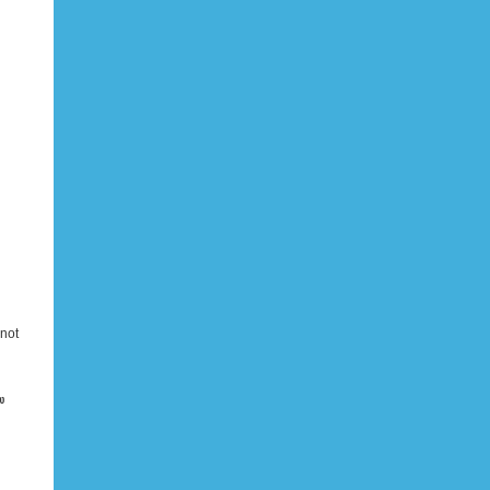
 not
ை