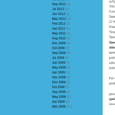
தமிழ
Sep 2012
(1)
Tmt.
Jul 2012
(2)
Cons
Jun 2012
(1)
Swat
May 2012
(1)
27 A
Feb 2012
(1)
Pala
Jan 2012
(1)
Tiru
May 2011
(1)
Tami
Aug 2010
(2)
தொல
Dec 2009
(1)
மின்
Oct 2009
(2)
tam
Sep 2009
(3)
Jul 2009
(1)
jos
Jun 2009
(1)
ush
May 2009
(1)
jos
Apr 2009
(1)
Dec 2008
(2)
For 
Nov 2008
(1)
post
Oct 2008
(1)
Sep 2008
(4)
ஜாத
May 2008
(2)
மூலம
Apr 2008
(4)
கொள
Mar 2008
(17)