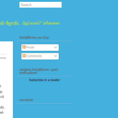
்வாதி ஜோதிட ஆய்வகம்" உங்களை
செய்தியோடையை பெற
Posts
Comments
ents
தளத்தை செய்தியோடை மூலம்
வாசிப்பவர்கள்
Subscribe in a reader
்
து
ார்
வாசகர்கள்
ோதிட
ின்