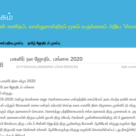
கம்
ண் கணிதம், வாஸ்துசாஸ்திரம் மூலம் வருங்காலம் அறிய "ஸ
ப்பதிவு முகப்பு
தமிழ் ஜோதிடம் முகப்பு
மகளிர் நல ஜோதிட மங்கை 2020
ar
8
JOTHIDA KALAIMAMANI USHA RENGAN
Add comm
மகளிர் தின விழா 2020
ிர் நல ஜோதிடம் மங்கை
 விருது..
03-2020 அன்று சென்னை ராஜா அண்ணாமலை மன்றத்தில் வைப்போம் நடைபெற்ற நவீன் பைன
்ஸ் மற்றும் கோவலன் கலை மன்றம் ஏற்பாடு செய்த உலக மகளிர் தின விழாவை முன்னிட்டு விரு
கும் விழா தலைமைச் செயலக அனைத்து பத்திரிகையாளர் சங்க தலைவர் திரு முனைவர் க. கும
கள் தலைமையில் திருவ டில்லி குமார் திரு ரமேஷ் அவர்கள் முன்னிலையில்திரு வி பி துரைசாமி
ப்பி சேகர்பாபு திரு டாக்டர் சின்னி ஜெயந்த் திரு பூவிலங்கு மோகன் ஆகியோர் விருது வழங்க ஜ
தி திருமதி உஷா ரெங்கன் ரங்கன் ஆகியோருக்கு விருது வழங்கி கௌரவிக்கப்பட்டது நிகழ்ச்சிய
ப்படங்கள் இதோ!