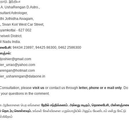
்நாடு. இந்தியா
 A. UshaRengan D.Astro.,
ultant Astrologer,
hi Jothidha Aivagam,
, Sivan Koil West Car Street,
yamkottai - 627 002
nelveli District.
l Nadu India.
ைபேசி:
94434 23897, 94425 86300, 0462 2586300
னஞ்சல்:
iljoshier@gmail.com
hier_urrao@yahoo.com
arengan@hotmail.com
hier_usharengan@dataone.in
Consultation, please
visit us
or contact us through
letter, phone or e mail only
. Do
 your questions in the comment.
க ஆலோசனை பெற எங்களை
நேரில் சந்திக்கலாம். அல்லது கடிதம், தொலைபேசி, மின்னஞ்சல
் தொடர்பு கொள்ளவும்.
உங்கள் கேள்விகளை மறுமொழியில் அனுப்ப வேண்டாம் என்று கேட்டு
்கிறோம்