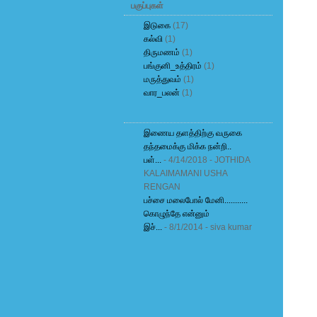
பகுப்புகள்
இடுகை
(17)
கல்வி
(1)
திருமணம்
(1)
பங்குனி_உத்திரம்
(1)
மருத்துவம்
(1)
வார_பலன்
(1)
இணைய தளத்திற்கு வருகை
தந்தமைக்கு மிக்க நன்றி..
பள்...
- 4/14/2018
- JOTHIDA
KALAIMAMANI USHA
RENGAN
பச்சை மலைபோல் மேனி...........
கொழுந்தே என்னும்
இச்...
- 8/1/2014
- siva kumar