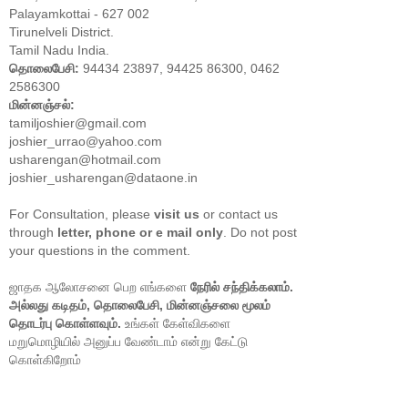
Palayamkottai - 627 002
Tirunelveli District.
Tamil Nadu India.
தொலைபேசி:
94434 23897, 94425 86300, 0462
2586300
மின்னஞ்சல்:
tamiljoshier@gmail.com
joshier_urrao@yahoo.com
usharengan@hotmail.com
joshier_usharengan@dataone.in
For Consultation, please
visit us
or contact us
through
letter, phone or e mail only
. Do not post
your questions in the comment.
ஜாதக ஆலோசனை பெற எங்களை
நேரில் சந்திக்கலாம்.
அல்லது கடிதம், தொலைபேசி, மின்னஞ்சலை மூலம்
தொடர்பு கொள்ளவும்.
உங்கள் கேள்விகளை
மறுமொழியில் அனுப்ப வேண்டாம் என்று கேட்டு
கொள்கிறோம்