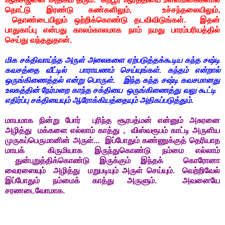
தொட்டு இரண்டு கண்களிலும், உச்சந்தலையிலும்,
தொண்டையிலும் ஒற்றிக்கொண்டு தடவிவிடுங்கள். இதன்
பாதுகாப்பு என்பது காலம்காலமாக நாம் நமது பாரம்பரியத்தில்
செய்து வந்ததுதான்.
மிக சக்திவாய்ந்த அருள் அலைகளை ஏற்படுத்தக்கூடிய கந்த சஷ்டி
கவசத்தை வீட்டில் பாராயணம் செய்யுங்கள். கந்தம் என்றால்
ஒருங்கிணைத்தல் என்று பொருள். இந்த கந்த சஷ்டி கவசமானது
உலகத்தின் நேர்மறை காந்த சக்தியை ஒருங்கிணைத்து வலு கூட்டி
எதிர்ப்பு சக்தியையும் ஆரோக்கியத்தையும் அதிகப்படுத்தும்.
மாயமாக நின்று போர் புரிந்த சூரபத்மன் என்னும் அசுரனை
அழித்து மக்களை எல்லாம் காத்து , விஸ்வரூபம் காட்டி அருளிய
முருகப்பெருமானின் அருள்... இப்போதும் கண்ணுக்குத் தெரியாத
மாயக் கிருமியாக இருந்துகொண்டு நம்மை எல்லாம்
துன்புறுத்திக்கொண்டு இருக்கும் இந்தக் கொரோனா
வைரஸையும் அழித்து மறுபடியும் அருள் செய்யும். வெற்றிவேல்
இப்போதும் நம்மைக் காத்து அருளும். அவனையே
சரணடைவோமாக.