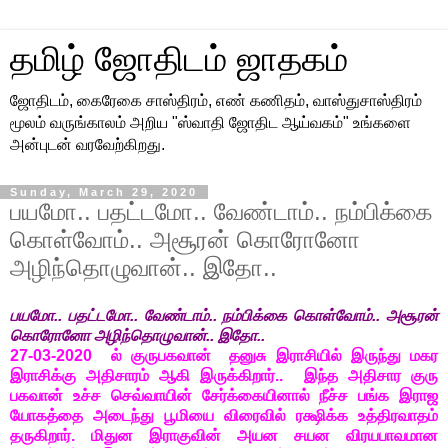
தமிழ் ஜோதிடம் ஜாதகம்
ஜோதிடம், கைரேகை சாஸ்திரம், எண் கணிதம், வாஸ்துசாஸ்திரம்
மூலம் வருங்காலம் அறிய "ஸ்வாதி ஜோதிட ஆய்வகம்" உங்களை
அன்புடன் வரவேற்கிறது.
Sunday, March 29, 2020
பயமோ.. பதட்டமோ.. வேண்டாம்.. நம்பிக்கை
கொள்வோம்.. அசூரன் கொரோனோ
அழிந்தொழுவான்.. இதோ..
பயமோ.. பதட்டமோ.. வேண்டாம்.. நம்பிக்கை கொள்வோம்.. அசூரன்
கொரோனோ அழிந்தொழுவான்.. இதோ..
27-03-2020 ல் குருபகவான் தனுசு இராசியில் இருந்து மகர
இராசிக்கு அதிசாரம் ஆகி இருக்கிறார்.. இந்த அதிசார குரு
பகவான் உச்ச செவ்வாயின் சேர்க்கையினால் நீச்ச பங்க இராஜ
யோகத்தை அடைந்து பூமியை விரைவில் ரக்ஷிக்க உத்திரவாதம்
தருகிறார். மிதுன இராகுவின் அயன சயன விரயபாவமான