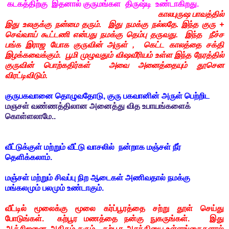
கடகத்திற்கு இதனால் குருமங்கள திருஷ்டி உண்டாகிறது.
காலபுருஷ பாவத்தில்
இது உலகுக்கு நன்மை தரும். இது நமக்கு நல்லதே. இந்த குரு +
செவ்வாய் கூட்டணி என்பது நமக்கு தெம்பு தருவது. இந்த நீச்ச
பங்க இராஜ யோக குருவின் அருள் , கெட்ட காலத்தை சக்தி
இழக்கவைக்கும். பூமி முழுவதும் விஷவீரியம் உள்ள இந்த நேரத்தில்
குருவின் பொற்கதிர்கள் அவை அனைத்தையும் தூசென
விரட்டிவிடும்.
குருபகவானை தொழுவதோடு, குரு பகவானின் அருள் பெற்றிட
மஞசள் வண்ணத்திலான அனைத்து வித உபாயங்களைக்
கொள்ளலாமே..
வீட்டுக்குள் மற்றும் வீட்டு வாசலில் நன்றாக மஞ்சள் நீர்
தெளிக்கலாம்.
மஞ்சள் மற்றும் சிவப்பு நிற ஆடைகள் அணிவதால் நமக்கு
மங்கலமும் பலமும் உண்டாகும்.
வீட்டில் மூலைக்கு மூலை கர்ப்பூரத்தை சற்று தூள் செய்து
போடுங்கள். கற்பூர மணத்தை நன்கு நுகருங்கள். இது
ஆக்சிஜனை அதிகம் தரும். கற்பூர ஆரத்தியை உள்ளங்கைகளால்